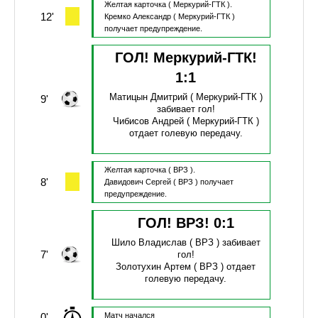
Желтая карточка
( Меркурий-ГТК ).
12'
Кремко Александр
( Меркурий-ГТК )
получает предупреждение.
ГОЛ! Меркурий-ГТК!
1
:
1
Матицын Дмитрий
( Меркурий-ГТК )
9'
забивает гол!
Чибисов Андрей
( Меркурий-ГТК )
отдает голевую передачу.
Желтая карточка
( ВРЗ ).
8'
Давидович Сергей
( ВРЗ )
получает
предупреждение.
ГОЛ! ВРЗ!
0
:
1
Шило Владислав
( ВРЗ )
забивает
7'
гол!
Золотухин Артем
( ВРЗ )
отдает
голевую передачу.
0'
Матч начался