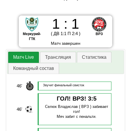
1
:
1
(
ДВ
1
:
1
П
2
:
4
)
Меркурий-
ВРЗ
ГТК
Матч завершен
Матч Live
Трансляция
Статистика
Командный состав
46'
Звучит финальный свисток
ГОЛ! ВРЗ!
3
:
5
Селюк Владислав
( ВРЗ )
забивает
46'
гол!
Мяч забит с пенальти.