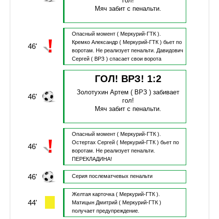
гол!
Мяч забит с пенальти.
Опасный момент
( Меркурий-ГТК ).
Кремко Александр
( Меркурий-ГТК )
бьет по
46'
воротам.
Не реализует пенальти.
Давидович
Сергей
( ВРЗ )
спасает свои ворота
ГОЛ! ВРЗ!
1
:
2
Золотухин Артем
( ВРЗ )
забивает
46'
гол!
Мяч забит с пенальти.
Опасный момент
( Меркурий-ГТК ).
Остертах Сергей
( Меркурий-ГТК )
бьет по
46'
воротам.
Не реализует пенальти.
ПЕРЕКЛАДИНА!
46'
Серия послематчевых пенальти
Желтая карточка
( Меркурий-ГТК ).
44'
Матицын Дмитрий
( Меркурий-ГТК )
получает предупреждение.