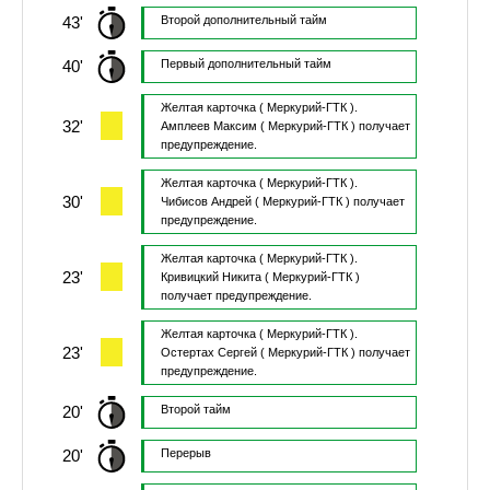
43'
Второй дополнительный тайм
40'
Первый дополнительный тайм
Желтая карточка
( Меркурий-ГТК ).
32'
Амплеев Максим
( Меркурий-ГТК )
получает
предупреждение.
Желтая карточка
( Меркурий-ГТК ).
30'
Чибисов Андрей
( Меркурий-ГТК )
получает
предупреждение.
Желтая карточка
( Меркурий-ГТК ).
23'
Кривицкий Никита
( Меркурий-ГТК )
получает предупреждение.
Желтая карточка
( Меркурий-ГТК ).
23'
Остертах Сергей
( Меркурий-ГТК )
получает
предупреждение.
20'
Второй тайм
20'
Перерыв