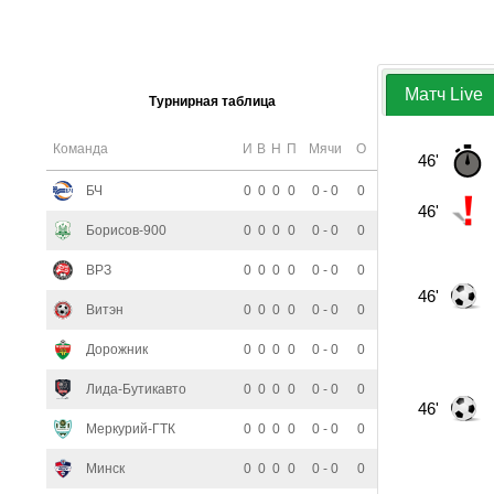
Матч Live
Турнирная таблица
Команда
И
В
Н
П
Мячи
О
46'
БЧ
0
0
0
0
0 - 0
0
46'
Борисов-900
0
0
0
0
0 - 0
0
ВРЗ
0
0
0
0
0 - 0
0
46'
Витэн
0
0
0
0
0 - 0
0
Дорожник
0
0
0
0
0 - 0
0
Лида-Бутикавто
0
0
0
0
0 - 0
0
46'
Меркурий-ГТК
0
0
0
0
0 - 0
0
Минск
0
0
0
0
0 - 0
0