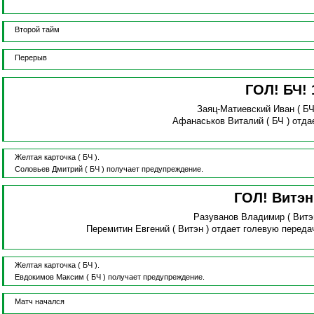
Второй тайм
Перерыв
ГОЛ! БЧ!
Заяц-Матиевский Иван
( БЧ
Афанаськов Виталий
( БЧ )
отда
Желтая карточка
( БЧ ).
Соловьев Дмитрий
( БЧ )
получает предупреждение.
ГОЛ! Витэ
Разуванов Владимир
( Витэ
Перемитин Евгений
( Витэн )
отдает голевую переда
Желтая карточка
( БЧ ).
Евдокимов Максим
( БЧ )
получает предупреждение.
Матч начался