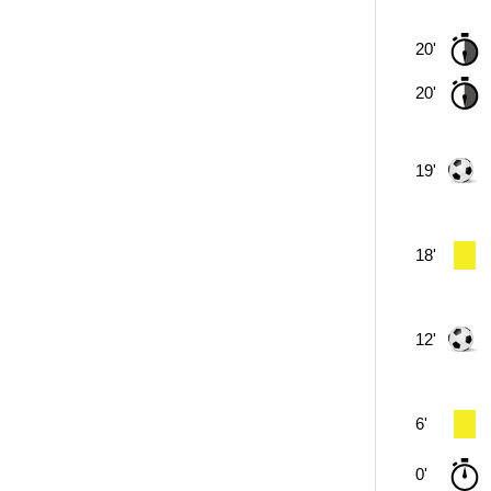
20'
20'
19'
18'
12'
6'
0'