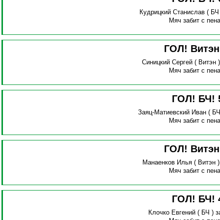
Кудрицкий Станислав
( БЧ
Мяч забит с пена
ГОЛ! Витэ
Синицкий Сергей
( Витэн 
Мяч забит с пена
ГОЛ! БЧ!
Заяц-Матиевский Иван
( БЧ
Мяч забит с пена
ГОЛ! Витэ
Манаенков Илья
( Витэн 
Мяч забит с пена
ГОЛ! БЧ!
Клочко Евгений
( БЧ )
з