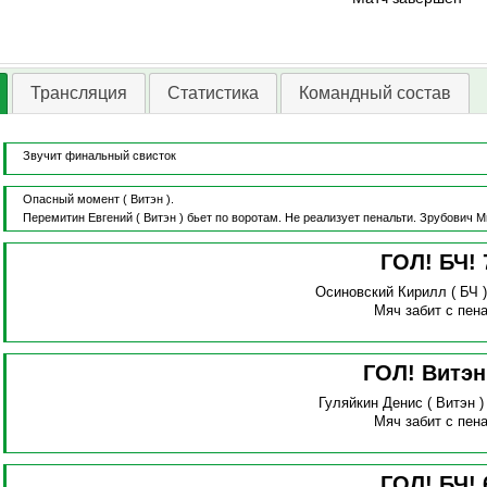
Трансляция
Статистика
Командный состав
Звучит финальный свисток
Опасный момент
( Витэн ).
Перемитин Евгений
( Витэн )
бьет по воротам.
Не реализует пенальти.
Зрубович М
ГОЛ! БЧ!
Осиновский Кирилл
( БЧ 
Мяч забит с пена
ГОЛ! Витэ
Гуляйкин Денис
( Витэн 
Мяч забит с пена
ГОЛ! БЧ!