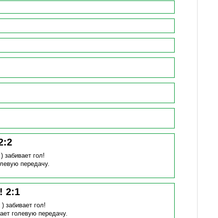
2
:
2
 )
забивает гол!
олевую передачу.
н!
2
:
1
 )
забивает гол!
ает голевую передачу.