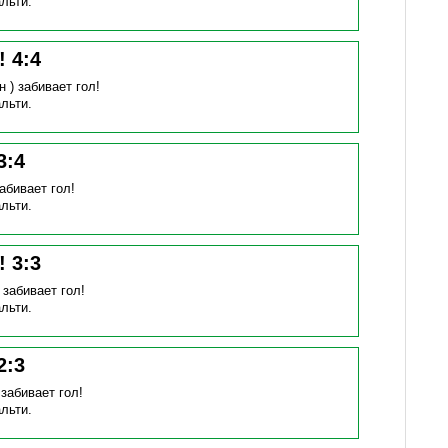
льти.
н!
4
:
4
н )
забивает гол!
льти.
3
:
4
абивает гол!
льти.
н!
3
:
3
)
забивает гол!
льти.
2
:
3
)
забивает гол!
льти.