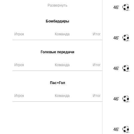
Развернуть
46'
Бомбардиры
Игрок
Команда
Итог
46'
Голевые передачи
Игрок
Команда
Итог
46'
Пас+Гол
Игрок
Команда
Итог
46'
46'