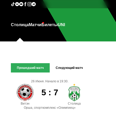
Столица
Матчи
Билеты
UNI
Прошедший матч
Следующий матч
26 Июня. Начало в 19:30.
5 : 7
Витэн
Столица
Орша, спорткомплекс «Олимпиец»