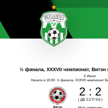
½ финала, XXXVII чемпионат, Витэн
5 Июня.
Начало в 18:00. ½ финала, XXXVII чемпионат Б
2
:
2
(
ДВ
2
:
2
П
5
:
6
)
Витэн
Матч завершен