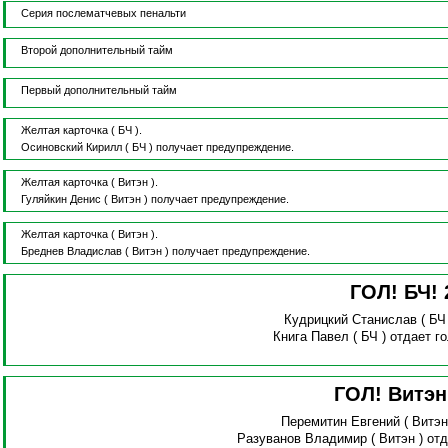
Серия послематчевых пенальти
Второй дополнительный тайм
Первый дополнительный тайм
Желтая карточка
( БЧ ).
Осиновский Кирилл
( БЧ )
получает предупреждение.
Желтая карточка
( Витэн ).
Гуляйкин Денис
( Витэн )
получает предупреждение.
Желтая карточка
( Витэн ).
Бреднев Владислав
( Витэн )
получает предупреждение.
ГОЛ! БЧ!
Кудрицкий Станислав
( БЧ
Книга Павел
( БЧ )
отдает г
ГОЛ! Витэ
Перемитин Евгений
( Витэн
Разуванов Владимир
( Витэн )
отд