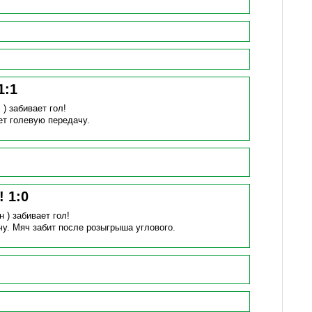
1
:
1
 )
забивает гол!
ет голевую передачу.
н!
1
:
0
н )
забивает гол!
чу.
Мяч забит после розыгрыша углового.