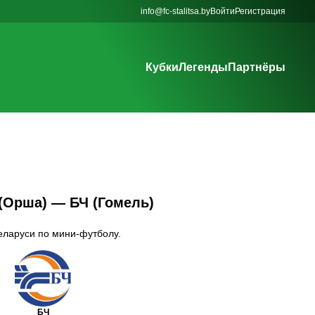
info@fc-stalitsa.by
Войти
Регистрация
Кубки
Легенды
Партнёры
 (Орша) — БЧ (Гомель)
еларуси по мини-футболу.
БЧ