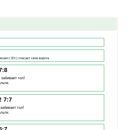
ихаил
( БЧ )
спасает свои ворота
7
:
8
)
забивает гол!
льти.
н!
7
:
7
)
забивает гол!
льти.
6
:
7