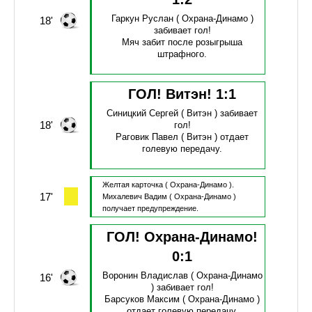
Гаркун Руслан
( Охрана-Динамо )
18'
забивает гол!
Мяч забит после розыгрыша
штрафного.
ГОЛ! Витэн!
1
:
1
Синицкий Сергей
( Витэн )
забивает
18'
гол!
Раговик Павел
( Витэн )
отдает
голевую передачу.
Желтая карточка
( Охрана-Динамо ).
17'
Михалевич Вадим
( Охрана-Динамо )
получает предупреждение.
ГОЛ! Охрана-Динамо!
0
:
1
Воронин Владислав
( Охрана-Динамо
16'
)
забивает гол!
Барсуков Максим
( Охрана-Динамо )
отдает голевую передачу.