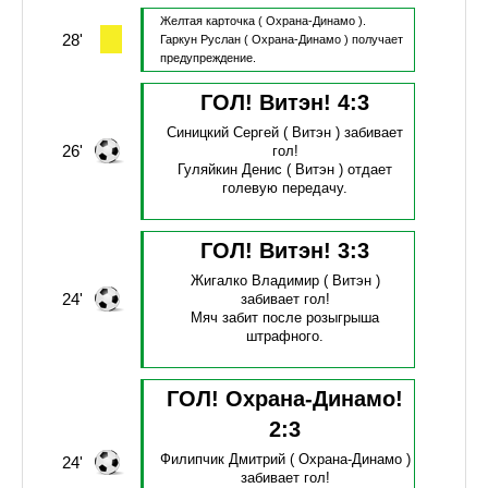
Желтая карточка
( Охрана-Динамо ).
28'
Гаркун Руслан
( Охрана-Динамо )
получает
предупреждение.
ГОЛ! Витэн!
4
:
3
Синицкий Сергей
( Витэн )
забивает
26'
гол!
Гуляйкин Денис
( Витэн )
отдает
голевую передачу.
ГОЛ! Витэн!
3
:
3
Жигалко Владимир
( Витэн )
24'
забивает гол!
Мяч забит после розыгрыша
штрафного.
ГОЛ! Охрана-Динамо!
2
:
3
Филипчик Дмитрий
( Охрана-Динамо )
24'
забивает гол!