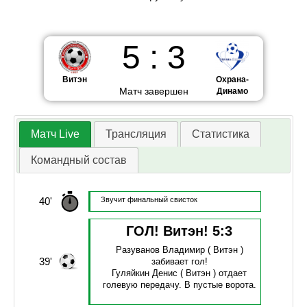
5
:
3
Витэн
Охрана-
Матч завершен
Динамо
Матч Live
Трансляция
Статистика
Командный состав
40'
Звучит финальный свисток
ГОЛ! Витэн!
5
:
3
Разуванов Владимир
( Витэн )
39'
забивает гол!
Гуляйкин Денис
( Витэн )
отдает
голевую передачу.
В пустые ворота.