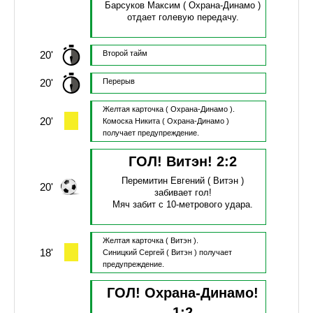
Барсуков Максим
( Охрана-Динамо )
отдает голевую передачу.
20'
Второй тайм
20'
Перерыв
Желтая карточка
( Охрана-Динамо ).
20'
Комоска Никита
( Охрана-Динамо )
получает предупреждение.
ГОЛ! Витэн!
2
:
2
Перемитин Евгений
( Витэн )
20'
забивает гол!
Мяч забит с 10-метрового удара.
Желтая карточка
( Витэн ).
18'
Синицкий Сергей
( Витэн )
получает
предупреждение.
ГОЛ! Охрана-Динамо!
1
:
2