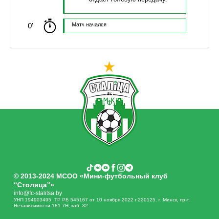
0'
Матч начался
© 2013-2024 МСОО «Мини-футбольный клуб
“Столица”»
info@fc-stalitsa.by
УНП 194903495. ТР РБ 545167 от 10 ноября 2022 г.220125, г. Минск, пр-т.
Независимости 181-7Н, каб. 32.