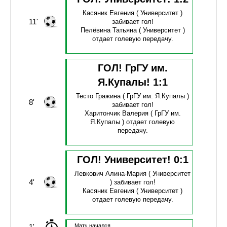
Касяник Евгения
( Университет )
11'
забивает гол!
Пелёвина Татьяна
( Университет )
отдает голевую передачу.
ГОЛ! ГрГУ им.
Я.Купалы!
1
:
1
Тесто Гражина
( ГрГУ им. Я.Купалы )
8'
забивает гол!
Харитончик Валерия
( ГрГУ им.
Я.Купалы )
отдает голевую
передачу.
ГОЛ! Университет!
0
:
1
Левкович Алина-Мария
( Университет
4'
)
забивает гол!
Касяник Евгения
( Университет )
отдает голевую передачу.
1'
Матч начался