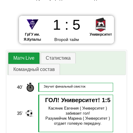
1
:
5
ГрГУ им.
Университет
Второй тайм
Я.Купалы
Матч Live
Статистика
Командный состав
40'
Звучит финальный свисток
ГОЛ! Университет!
1
:
5
Касяник Евгения
( Университет )
35'
забивает гол!
Разумейчик Марина
( Университет )
отдает голевую передачу.