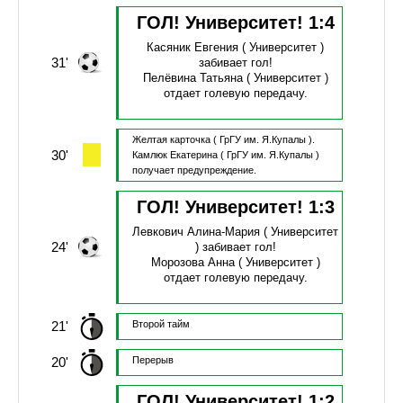
ГОЛ! Университет!
1
:
4
Касяник Евгения
( Университет )
31'
забивает гол!
Пелёвина Татьяна
( Университет )
отдает голевую передачу.
Желтая карточка
( ГрГУ им. Я.Купалы ).
30'
Камлюк Екатерина
( ГрГУ им. Я.Купалы )
получает предупреждение.
ГОЛ! Университет!
1
:
3
Левкович Алина-Мария
( Университет
24'
)
забивает гол!
Морозова Анна
( Университет )
отдает голевую передачу.
21'
Второй тайм
20'
Перерыв
ГОЛ! Университет!
1
:
2