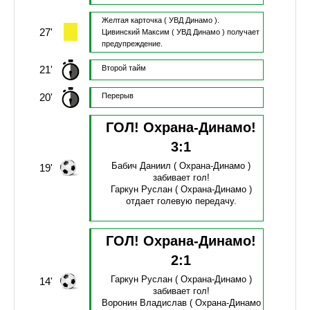
Желтая карточка
( УВД Динамо ).
27'
Цивинский Максим
( УВД Динамо )
получает
предупреждение.
21'
Второй тайм
20'
Перерыв
ГОЛ! Охрана-Динамо!
3
:
1
Бабич Даниил
( Охрана-Динамо )
19'
забивает гол!
Гаркун Руслан
( Охрана-Динамо )
отдает голевую передачу.
ГОЛ! Охрана-Динамо!
2
:
1
Гаркун Руслан
( Охрана-Динамо )
14'
забивает гол!
Воронин Владислав
( Охрана-Динамо