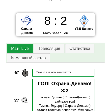
8
:
2
Охрана-
УВД Динамо
Матч завершен
Динамо
Матч Live
Трансляция
Статистика
Командный состав
40'
Звучит финальный свисток
ГОЛ! Охрана-Динамо!
8
:
2
Гаркун Руслан
( Охрана-Динамо )
39'
забивает гол!
Тиунов Эдуард
( Охрана-Динамо )
отдает голевую передачу.
Мяч забит