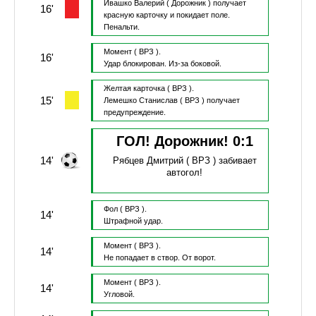
Ивашко Валерий
( Дорожник )
получает
16'
красную карточку и покидает поле.
Пенальти.
Момент
( ВРЗ ).
16'
Удар блокирован.
Из-за боковой.
Желтая карточка
( ВРЗ ).
15'
Лемешко Станислав
( ВРЗ )
получает
предупреждение.
ГОЛ! Дорожник!
0
:
1
14'
Рябцев Дмитрий
( ВРЗ )
забивает
автогол!
Фол
( ВРЗ ).
14'
Штрафной удар.
Момент
( ВРЗ ).
14'
Не попадает в створ.
От ворот.
Момент
( ВРЗ ).
14'
Угловой.