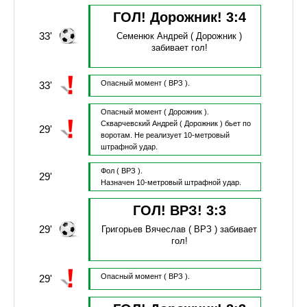
ГОЛ! Дорожник!
3
:
4
33'
Семенюк Андрей
( Дорожник )
забивает гол!
Опасный момент
( ВРЗ ).
33'
Опасный момент
( Дорожник ).
Скварчевский Андрей
( Дорожник )
бьет по
29'
воротам.
Не реализует 10-метровый
штрафной удар.
Фол
( ВРЗ ).
29'
Назначен 10-метровый штрафной удар.
ГОЛ! ВРЗ!
3
:
3
29'
Григорьев Вячеслав
( ВРЗ )
забивает
гол!
Опасный момент
( ВРЗ ).
29'