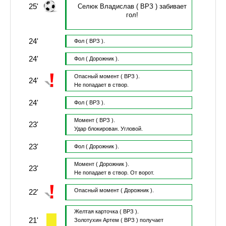
25'
Селюк Владислав
( ВРЗ )
забивает
гол!
24'
Фол
( ВРЗ ).
24'
Фол
( Дорожник ).
Опасный момент
( ВРЗ ).
24'
Не попадает в створ.
24'
Фол
( ВРЗ ).
Момент
( ВРЗ ).
23'
Удар блокирован.
Угловой.
23'
Фол
( Дорожник ).
Момент
( Дорожник ).
23'
Не попадает в створ.
От ворот.
Опасный момент
( Дорожник ).
22'
Желтая карточка
( ВРЗ ).
21'
Золотухин Артем
( ВРЗ )
получает