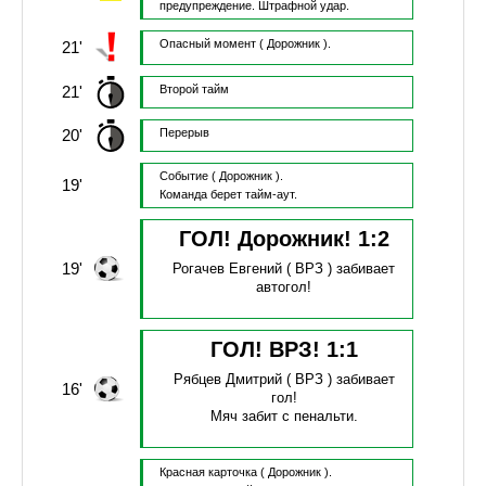
предупреждение.
Штрафной удар.
Опасный момент
( Дорожник ).
21'
21'
Второй тайм
20'
Перерыв
Событие
( Дорожник ).
19'
Команда берет тайм-аут.
ГОЛ! Дорожник!
1
:
2
19'
Рогачев Евгений
( ВРЗ )
забивает
автогол!
ГОЛ! ВРЗ!
1
:
1
Рябцев Дмитрий
( ВРЗ )
забивает
16'
гол!
Мяч забит с пенальти.
Красная карточка
( Дорожник ).