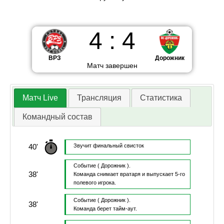
4
:
4
ВРЗ
Дорожник
Матч завершен
Матч Live
Трансляция
Статистика
Командный состав
40'
Звучит финальный свисток
Событие
( Дорожник ).
38'
Команда снимает вратаря и выпускает 5-го
полевого игрока.
Событие
( Дорожник ).
38'
Команда берет тайм-аут.