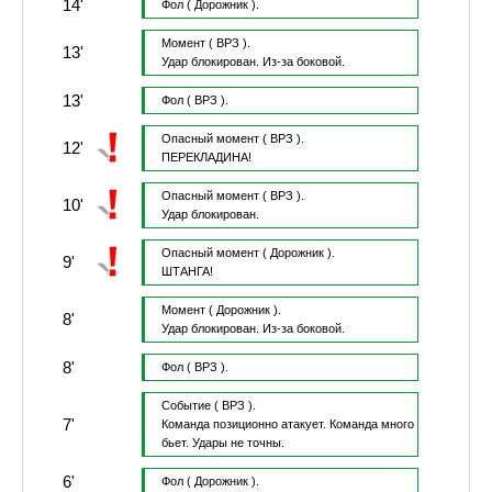
14'
Фол
( Дорожник ).
Момент
( ВРЗ ).
13'
Удар блокирован.
Из-за боковой.
13'
Фол
( ВРЗ ).
Опасный момент
( ВРЗ ).
12'
ПЕРЕКЛАДИНА!
Опасный момент
( ВРЗ ).
10'
Удар блокирован.
Опасный момент
( Дорожник ).
9'
ШТАНГА!
Момент
( Дорожник ).
8'
Удар блокирован.
Из-за боковой.
8'
Фол
( ВРЗ ).
Событие
( ВРЗ ).
7'
Команда позиционно атакует.
Команда много
бьет.
Удары не точны.
6'
Фол
( Дорожник ).