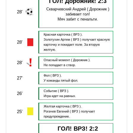
ГОЛ! Дорожник!
2
:
3
Скварчевский Андрей
( Дорожник )
28'
забивает гол!
Мяч забит с пенальти.
Красная карточка
( ВРЗ ).
Золотухин Артем
( ВРЗ )
получает красную
28'
карточку и покидает поле.
За вторую
желтую.
Опасный момент
( Дорожник ).
28'
Не попадает в створ.
Фол
( ВРЗ ).
27'
У команды пятый фол.
Событие
( ВРЗ ).
26'
Игра идет на равных.
Желтая карточка
( ВРЗ ).
25'
Рогачев Евгений
( ВРЗ )
получает
предупреждение.
ГОЛ! ВРЗ!
2
:
2