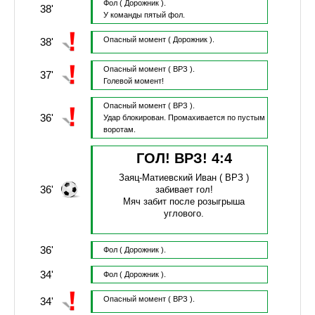
Фол
( Дорожник ).
38'
У команды пятый фол.
Опасный момент
( Дорожник ).
38'
Опасный момент
( ВРЗ ).
37'
Голевой момент!
Опасный момент
( ВРЗ ).
36'
Удар блокирован.
Промахивается по пустым
воротам.
ГОЛ! ВРЗ!
4
:
4
Заяц-Матиевский Иван
( ВРЗ )
36'
забивает гол!
Мяч забит после розыгрыша
углового.
36'
Фол
( Дорожник ).
34'
Фол
( Дорожник ).
Опасный момент
( ВРЗ ).
34'