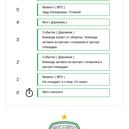
Момент
( ВРЗ ).
5'
Удар блокирован.
Угловой.
4'
Фол
( Дорожник ).
Событие
( Дорожник ).
Команда играет от обороны.
Команда
3'
активно встречает соперника в центре
площадки.
Событие
( Дорожник ).
2'
Команда активно встречает соперника в
центре площадки.
Момент
( ВРЗ ).
1'
Не попадает в створ.
От ворот.
0'
Матч начался