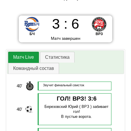
3
:
6
БЧ
ВРЗ
Матч завершен
Матч Live
Статистика
Командный состав
40'
Звучит финальный свисток
ГОЛ! ВРЗ!
3
:
6
Березовский Юрий
( ВРЗ )
забивает
40'
гол!
В пустые ворота.