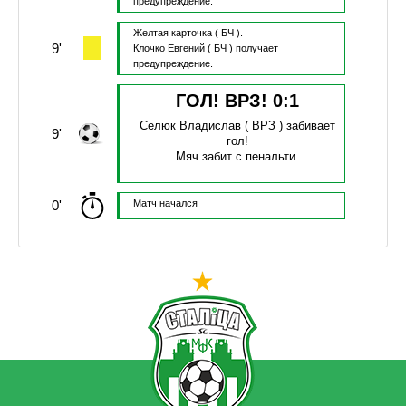
предупреждение.
Желтая карточка
( БЧ ).
9'
Клочко Евгений
( БЧ )
получает
предупреждение.
ГОЛ! ВРЗ!
0
:
1
Селюк Владислав
( ВРЗ )
забивает
9'
гол!
Мяч забит с пенальти.
0'
Матч начался