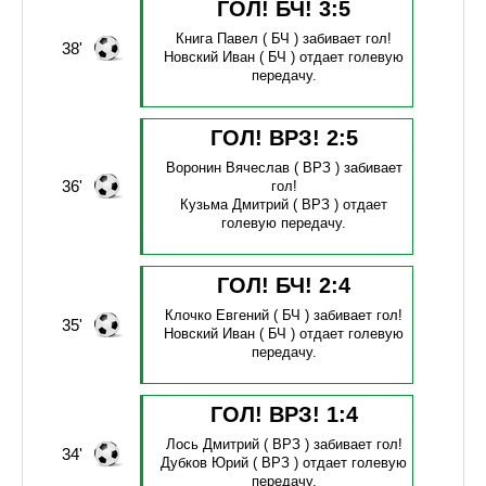
ГОЛ! БЧ!
3
:
5
Книга Павел
( БЧ )
забивает гол!
38'
Новский Иван
( БЧ )
отдает голевую
передачу.
ГОЛ! ВРЗ!
2
:
5
Воронин Вячеслав
( ВРЗ )
забивает
36'
гол!
Кузьма Дмитрий
( ВРЗ )
отдает
голевую передачу.
ГОЛ! БЧ!
2
:
4
Клочко Евгений
( БЧ )
забивает гол!
35'
Новский Иван
( БЧ )
отдает голевую
передачу.
ГОЛ! ВРЗ!
1
:
4
Лось Дмитрий
( ВРЗ )
забивает гол!
34'
Дубков Юрий
( ВРЗ )
отдает голевую
передачу.