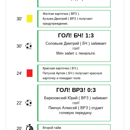
Желтая карточка
( ВРЗ ).
30'
Кузьма Дмитрий
( ВРЗ )
получает
предупреждение.
ГОЛ! БЧ!
1
:
3
Соловьев Дмитрий
( БЧ )
забивает
30'
гол!
Мяч забит с пенальти.
Красная карточка
( БЧ ).
24'
Петухов Артем
( БЧ )
получает красную
карточку и покидает поле.
ГОЛ! ВРЗ!
0
:
3
Березовский Юрий
( ВРЗ )
забивает
22'
гол!
Пинчук Алексей
( ВРЗ )
отдает
голевую передачу.
20'
Второй тайм