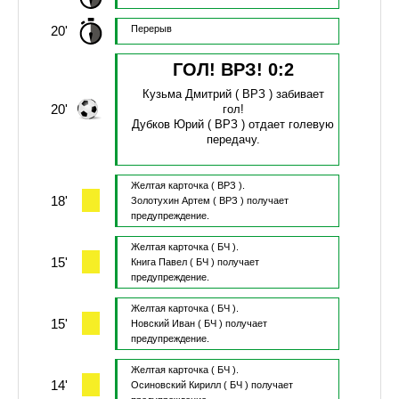
20'
Перерыв
ГОЛ! ВРЗ!
0
:
2
Кузьма Дмитрий
( ВРЗ )
забивает
20'
гол!
Дубков Юрий
( ВРЗ )
отдает голевую
передачу.
Желтая карточка
( ВРЗ ).
18'
Золотухин Артем
( ВРЗ )
получает
предупреждение.
Желтая карточка
( БЧ ).
15'
Книга Павел
( БЧ )
получает
предупреждение.
Желтая карточка
( БЧ ).
15'
Новский Иван
( БЧ )
получает
предупреждение.
Желтая карточка
( БЧ ).
14'
Осиновский Кирилл
( БЧ )
получает