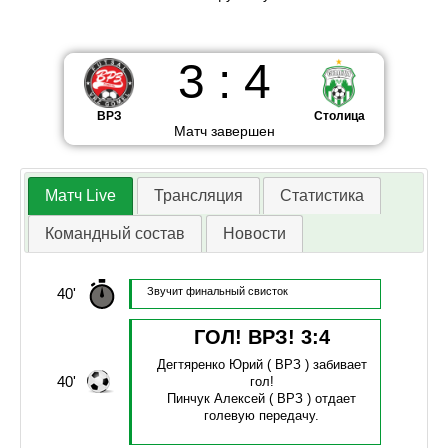
3
:
4
ВРЗ
Столица
Матч завершен
Матч Live
Трансляция
Статистика
Командный состав
Новости
40'
Звучит финальный свисток
ГОЛ! ВРЗ!
3
:
4
Дегтяренко Юрий
( ВРЗ )
забивает
40'
гол!
Пинчук Алексей
( ВРЗ )
отдает
голевую передачу.