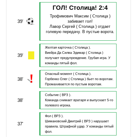
ГОЛ! Столица!
2
:
4
Трофимович Максим
( Столица )
39'
забивает гол!
Лавор Сергей
( Столица )
отдает
голевую передачу.
В пустые ворота.
Желтая карточка
( Столица ).
Виейра Да Силва Эдимар
( Столица )
39'
получает предупреждение.
Грубая игра.
У
команды пятый фол.
Опасный момент
( Столица ).
38'
Горбенко Олег
( Столица )
бьет по воротам.
Промахивается по пустым воротам.
Событие
( ВРЗ ).
38'
Команда снимает вратаря и выпускает 5-го
полевого игрока.
Фол
( ВРЗ ).
Шимановский Дмитрий
( ВРЗ )
нарушает
37'
правила.
Штрафной удар.
У команды пятый
фол.