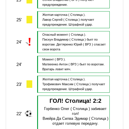
предупреждение.
Желтая карточка
( Столица ).
25'
Лавор Сергей
( Столица )
получает
предупреждение.
Штрафной удар.
Опасный момент
( Столица ).
Пискун Владимир
( Столица )
бьет по
24'
воротам.
Дегтяренко Юрий
( ВРЗ )
спасает
свои ворота
Момент
( ВРЗ ).
24'
Матвеенко Антон
( ВРЗ )
бьет по воротам.
Вратарь ловит мяч.
Желтая карточка
( Столица ).
23'
Трофимович Максим
( Столица )
получает
предупреждение.
Штрафной удар.
ГОЛ! Столица!
2
:
2
Горбенко Олег
( Столица )
забивает
22'
гол!
Виейра Да Силва Эдимар
( Столица )
отдает голевую передачу.