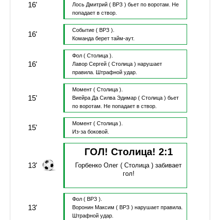
16'
Лось Дмитрий
( ВРЗ )
бьет по воротам.
Не
попадает в створ.
Событие
( ВРЗ ).
16'
Команда берет тайм-аут.
Фол
( Столица ).
16'
Лавор Сергей
( Столица )
нарушает
правила.
Штрафной удар.
Момент
( Столица ).
15'
Виейра Да Силва Эдимар
( Столица )
бьет
по воротам.
Не попадает в створ.
Момент
( Столица ).
15'
Из-за боковой.
ГОЛ! Столица!
2
:
1
13'
Горбенко Олег
( Столица )
забивает
гол!
Фол
( ВРЗ ).
13'
Воронин Максим
( ВРЗ )
нарушает правила.
Штрафной удар.