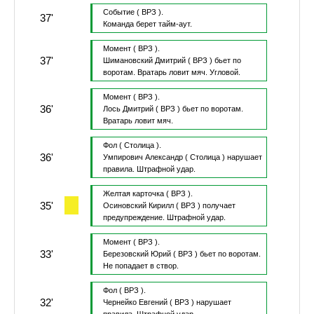
Событие
( ВРЗ ).
37'
Команда берет тайм-аут.
Момент
( ВРЗ ).
37'
Шимановский Дмитрий
( ВРЗ )
бьет по
воротам.
Вратарь ловит мяч.
Угловой.
Момент
( ВРЗ ).
36'
Лось Дмитрий
( ВРЗ )
бьет по воротам.
Вратарь ловит мяч.
Фол
( Столица ).
36'
Умпирович Александр
( Столица )
нарушает
правила.
Штрафной удар.
Желтая карточка
( ВРЗ ).
35'
Осиновский Кирилл
( ВРЗ )
получает
предупреждение.
Штрафной удар.
Момент
( ВРЗ ).
33'
Березовский Юрий
( ВРЗ )
бьет по воротам.
Не попадает в створ.
Фол
( ВРЗ ).
32'
Чернейко Евгений
( ВРЗ )
нарушает