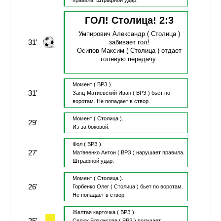
правила.
Штрафной удар.
ГОЛ! Столица!
2
:
3
Умпирович Александр
( Столица )
31'
забивает гол!
Осипов Максим
( Столица )
отдает
голевую передачу.
Момент
( ВРЗ ).
31'
Заяц-Матиевский Иван
( ВРЗ )
бьет по
воротам.
Не попадает в створ.
Момент
( Столица ).
29'
Из-за боковой.
Фол
( ВРЗ ).
27'
Матвеенко Антон
( ВРЗ )
нарушает правила.
Штрафной удар.
Момент
( Столица ).
26'
Горбенко Олег
( Столица )
бьет по воротам.
Не попадает в створ.
Желтая карточка
( ВРЗ ).
25'
Селюк Владислав
( ВРЗ )
получает