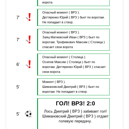
ворота
Опасный момент
( ВРЗ ).
7'
Дегтяренко Юрий
( ВРЗ )
бьет по воротам.
Не попадает в створ.
Опасный момент
( ВРЗ ).
Заяц-Матиевский Иван
( ВРЗ )
бьет по
7'
воротам.
Трофимович Максим
( Столица )
спасает свои ворота
Опасный момент
( Столица ).
Осипов Максим
( Столица )
бьет по
6'
воротам.
Дегтяренко Юрий
( ВРЗ )
спасает
свои ворота
Момент
( ВРЗ ).
5'
Шимановский Дмитрий
( ВРЗ )
бьет по
воротам.
Не попадает в створ.
ГОЛ! ВРЗ!
2
:
0
Лось Дмитрий
( ВРЗ )
забивает гол!
5'
Шимановский Дмитрий
( ВРЗ )
отдает
голевую передачу.