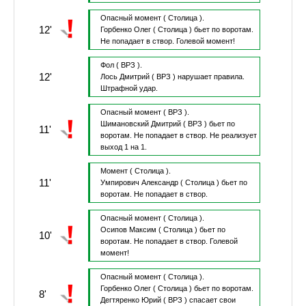
Опасный момент
( Столица ).
12'
Горбенко Олег
( Столица )
бьет по воротам.
Не попадает в створ.
Голевой момент!
Фол
( ВРЗ ).
12'
Лось Дмитрий
( ВРЗ )
нарушает правила.
Штрафной удар.
Опасный момент
( ВРЗ ).
Шимановский Дмитрий
( ВРЗ )
бьет по
11'
воротам.
Не попадает в створ.
Не реализует
выход 1 на 1.
Момент
( Столица ).
11'
Умпирович Александр
( Столица )
бьет по
воротам.
Не попадает в створ.
Опасный момент
( Столица ).
Осипов Максим
( Столица )
бьет по
10'
воротам.
Не попадает в створ.
Голевой
момент!
Опасный момент
( Столица ).
Горбенко Олег
( Столица )
бьет по воротам.
8'
Дегтяренко Юрий
( ВРЗ )
спасает свои