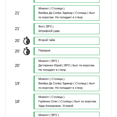
Момент
( Столица ).
21'
Виейра Да Силва Эдимар
( Столица )
бьет
по воротам.
Не попадает в створ.
Фол
( ВРЗ ).
21'
Штрафной удар.
20'
Второй тайм
20'
Перерыв
Момент
( ВРЗ ).
20'
Дегтяренко Юрий
( ВРЗ )
бьет по воротам.
Не попадает в створ.
Момент
( Столица ).
19'
Виейра Да Силва Эдимар
( Столица )
бьет
по воротам.
Не попадает в створ.
Момент
( Столица ).
18'
Горбенко Олег
( Столица )
бьет по воротам.
Удар блокирован.
Угловой.
Момент
( ВРЗ ).