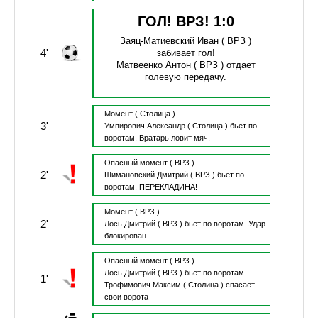
ГОЛ! ВРЗ!
1
:
0
Заяц-Матиевский Иван
( ВРЗ )
4'
забивает гол!
Матвеенко Антон
( ВРЗ )
отдает
голевую передачу.
Момент
( Столица ).
3'
Умпирович Александр
( Столица )
бьет по
воротам.
Вратарь ловит мяч.
Опасный момент
( ВРЗ ).
2'
Шимановский Дмитрий
( ВРЗ )
бьет по
воротам.
ПЕРЕКЛАДИНА!
Момент
( ВРЗ ).
2'
Лось Дмитрий
( ВРЗ )
бьет по воротам.
Удар
блокирован.
Опасный момент
( ВРЗ ).
Лось Дмитрий
( ВРЗ )
бьет по воротам.
1'
Трофимович Максим
( Столица )
спасает
свои ворота