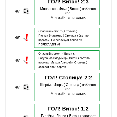
ГОЛ! Витэн!
2
:
3
Манаенков Илья
( Витэн )
забивает
46'
гол!
Мяч забит с пенальти.
Опасный момент
( Столица ).
Пискун Владимир
( Столица )
бьет по
46'
воротам.
Не реализует пенальти.
ПЕРЕКЛАДИНА!
Опасный момент
( Витэн ).
Разуванов Владимир
( Витэн )
бьет по
46'
воротам.
Лукша Алексей
( Столица )
спасает свои ворота
ГОЛ! Столица!
2
:
2
Щербич Игорь
( Столица )
забивает
46'
гол!
Мяч забит с пенальти.
ГОЛ! Витэн!
1
:
2
Гуляйкин Денис
( Витэн )
забивает