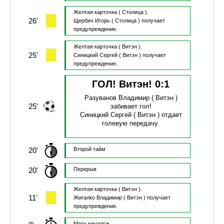
Желтая карточка
( Столица ).
26'
Щербич Игорь
( Столица )
получает
предупреждение.
Желтая карточка
( Витэн ).
25'
Синицкий Сергей
( Витэн )
получает
предупреждение.
ГОЛ! Витэн!
0
:
1
Разуванов Владимир
( Витэн )
25'
забивает гол!
Синицкий Сергей
( Витэн )
отдает
голевую передачу.
20'
Второй тайм
20'
Перерыв
Желтая карточка
( Витэн ).
11'
Жигалко Владимир
( Витэн )
получает
предупреждение.
Матч начался