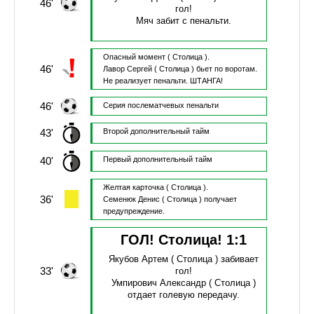
46'
гол!
Мяч забит с пенальти.
Опасный момент
( Столица ).
46'
Лавор Сергей
( Столица )
бьет по воротам.
Не реализует пенальти.
ШТАНГА!
46'
Серия послематчевых пенальти
43'
Второй дополнительный тайм
40'
Первый дополнительный тайм
Желтая карточка
( Столица ).
36'
Семенюк Денис
( Столица )
получает
предупреждение.
ГОЛ! Столица!
1
:
1
Якубов Артем
( Столица )
забивает
33'
гол!
Умпирович Александр
( Столица )
отдает голевую передачу.