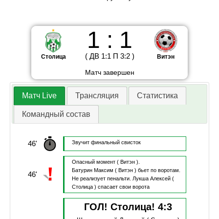
1
:
1
(
ДВ
1
:
1
П
3
:
2
)
Столица
Витэн
Матч завершен
Матч Live
Трансляция
Статистика
Командный состав
46'
Звучит финальный свисток
Опасный момент
( Витэн ).
Батурин Максим
( Витэн )
бьет по воротам.
46'
Не реализует пенальти.
Лукша Алексей
(
Столица )
спасает свои ворота
ГОЛ! Столица!
4
:
3