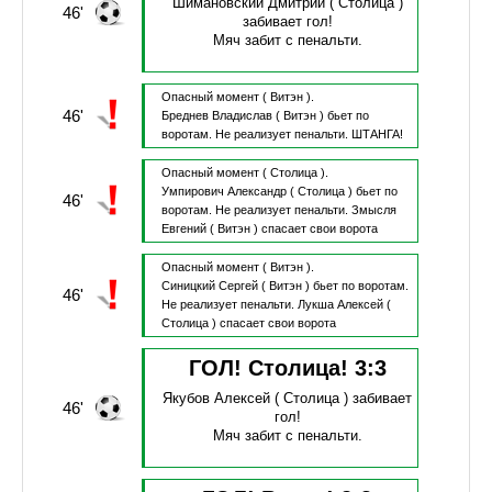
Шимановский Дмитрий
( Столица )
46'
забивает гол!
Мяч забит с пенальти.
Опасный момент
( Витэн ).
46'
Бреднев Владислав
( Витэн )
бьет по
воротам.
Не реализует пенальти.
ШТАНГА!
Опасный момент
( Столица ).
Умпирович Александр
( Столица )
бьет по
46'
воротам.
Не реализует пенальти.
Змысля
Евгений
( Витэн )
спасает свои ворота
Опасный момент
( Витэн ).
Синицкий Сергей
( Витэн )
бьет по воротам.
46'
Не реализует пенальти.
Лукша Алексей
(
Столица )
спасает свои ворота
ГОЛ! Столица!
3
:
3
Якубов Алексей
( Столица )
забивает
46'
гол!
Мяч забит с пенальти.