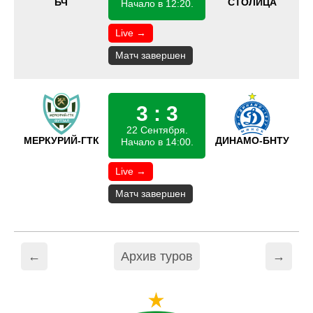
БЧ
СТОЛИЦА
Начало в 12:20.
Live →
Матч завершен
3 : 3
22 Сентября.
МЕРКУРИЙ-ГТК
ДИНАМО-БНТУ
Начало в 14:00.
Live →
Матч завершен
←
Архив туров
→