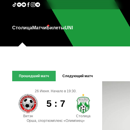
Столица
Матчи
Билеты
UNI
Прошедший матч
Следующий матч
26 Июня. Начало в 19:30.
5 : 7
Витэн
Столица
Орша, спорткомплекс «Олимпиец»