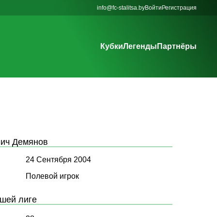
info@fc-stalitsa.by
Войти
Регистрация
Кубки
Легенды
Партнёры
вич Демянов
24 Сентября 2004
Полевой игрок
сшей лиге