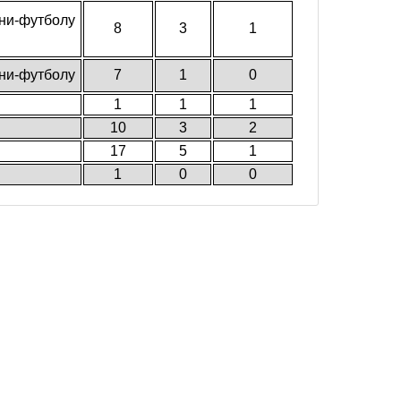
ни-футболу
8
3
1
ни-футболу
7
1
0
1
1
1
10
3
2
17
5
1
1
0
0