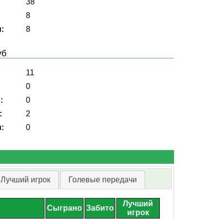
38
8
:
8
уб
11
0
:
0
:
2
:
0
Лучший игрок
Голевые передачи
Лучший
Сыграно
Забито
игрок