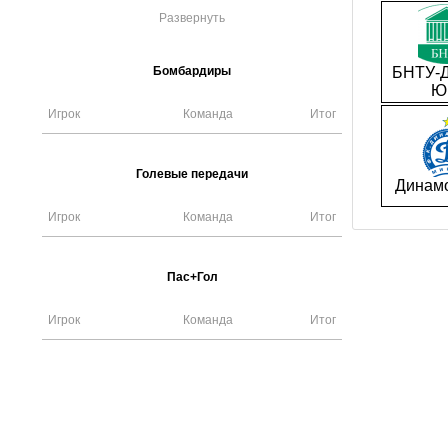
Развернуть
Бомбардиры
БНТУ-Д
Ю
Игрок
Команда
Итог
Голевые передачи
Динам
Игрок
Команда
Итог
Пас+Гол
Игрок
Команда
Итог