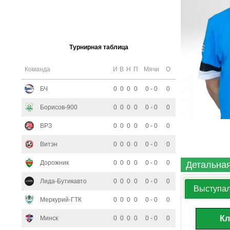
Турнирная таблица
Команда
И
В
Н
П
Мячи
О
БЧ
0
0
0
0
0 - 0
0
Борисов-900
0
0
0
0
0 - 0
0
ВРЗ
0
0
0
0
0 - 0
0
Витэн
0
0
0
0
0 - 0
0
Дорожник
0
0
0
0
0 - 0
0
Детальная
Лида-Бутикавто
0
0
0
0
0 - 0
0
Выступал
Меркурий-ГТК
0
0
0
0
0 - 0
0
Кл
Минск
0
0
0
0
0 - 0
0