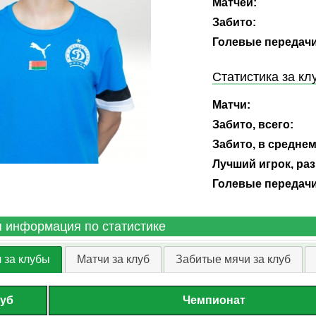
Матчей:
Забито:
Голевые передачи
Статистика за кл
Матчи:
Забито, всего:
Забито, в среднем
Лучший игрок, раз
Голевые передачи
 информация по статистике
 за клубы
Матчи за клуб
Забитые мячи за клуб
уб
Чемпионат